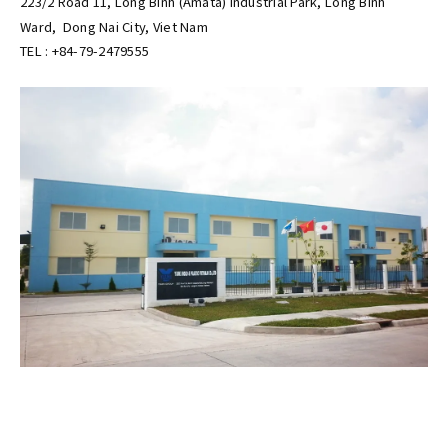
223/2 Road 11, Long Binh (Amata) Industrial Park, Long Binh
Ward, Dong Nai City, Viet Nam
TEL : +84-79-2479555